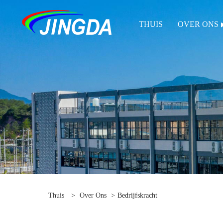
THUIS
OVER ONS
Thuis
>
Over Ons
>
Bedrijfskracht