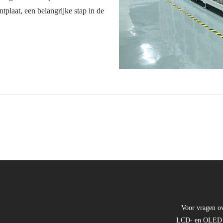
ntplaat, een belangrijke stap in de
Voor vragen o
LCD- en OLED -di