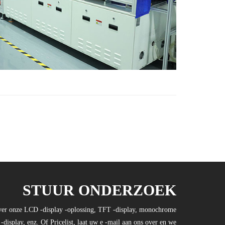
STUUR ONDERZOEK
ver onze LCD -display -oplossing, TFT -display, monochrome
splay, enz. Of Pricelist, laat uw e -mail aan ons over en we