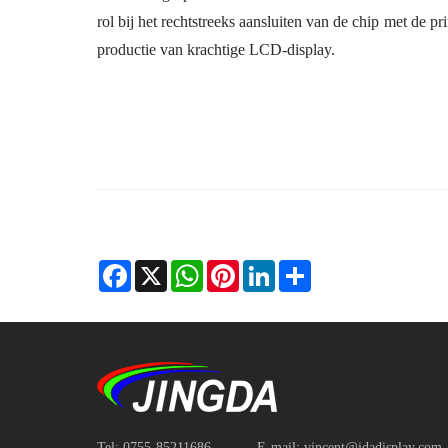
rol bij het rechtstreeks aansluiten van de chip met de pri
productie van krachtige LCD-display.
Facebook
X
WhatsApp
Pinterest
LinkedIn
Share
Tel:
0755-85211686
E-mail:
vincent@jdadisplay.com