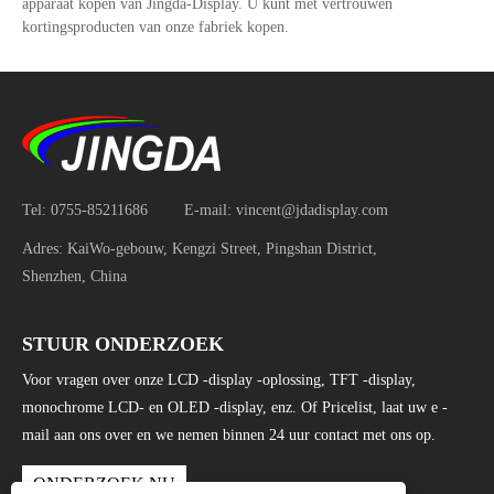
apparaat kopen van Jingda-Display. U kunt met vertrouwen
kortingsproducten van onze fabriek kopen.
Tel:
0755-85211686
E-mail:
vincent@jdadisplay.com
Adres:
KaiWo-gebouw, Kengzi Street, Pingshan District,
Shenzhen, China
STUUR ONDERZOEK
Voor vragen over onze LCD -display -oplossing, TFT -display,
monochrome LCD- en OLED -display, enz. Of Pricelist, laat uw e -
mail aan ons over en we nemen binnen 24 uur contact met ons op.
ONDERZOEK NU