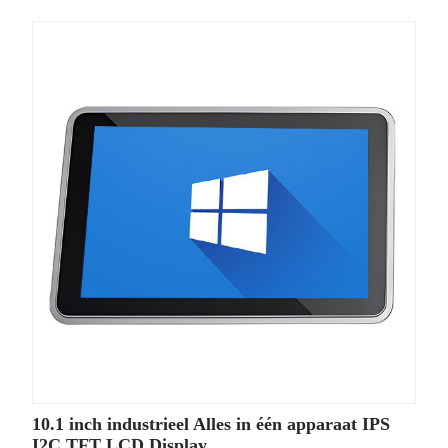
10.1 inch industrieel Alles in één apparaat IPS
I2C TFT LCD Display